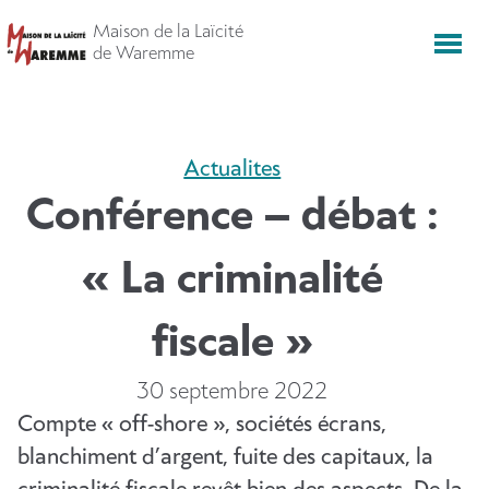
Aller
Maison de la Laïcité
directement
Men
de Waremme
vers
le
contenu
Actualites
Conférence – débat :
« La criminalité
fiscale »
30 septembre 2022
Compte « off-shore », sociétés écrans,
blanchiment d’argent, fuite des capitaux, la